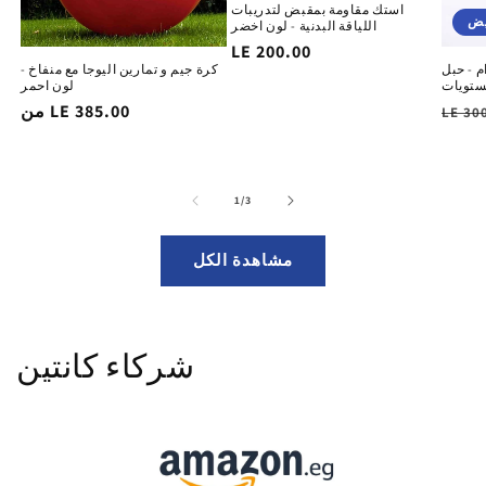
استك مقاومة بمقبض لتدريبات
يض
اللياقة البدنية - لون اخضر
السغر
LE 200.00
م - حبل
كرة جيم و تمارين اليوجا مع منفاخ -
الاساسي
لون احمر
لسغر
من LE 385.00
السغر
LE 30
ساسي
الاساسي
of
1
/
3
مشاهدة الكل
شركاء كانتين