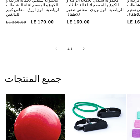
ركبة و
مجموعة سيفتي لحماية الركبة و
مجموعة سيفتي لحماية الركبة و
لنشاطات
الكوع و المعصم اثناء النشاطات
الكوع و المعصم اثناء النشاطات
اس صغير
الرياضية - لون وردي - مقاس صغير
الرياضية - لون ازرق - مقاس كبير
لاطفال
للاطفال
للبالغين
لسغر
LE 1
السغر
LE 160.00
سعر
LE 170.00
السغر
LE 250.00
ساسي
الاساسي
التخفيض
الاساسي
of
1
/
3
جميع المنتجات