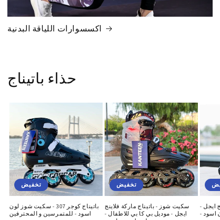
اكسسوارات اللياقة البدنية
حذاء باتيناج
يض
تخفيض
تخفيض
 ايجل -
سكيت شوز - باتيناج ماركة فلاينج
باتيناج كوجر 307 - سكيت شوز لون
 اسود -
ايجل - موديل بي كا بي للاطفال -
اسود - للمتمرسين و المحترفين