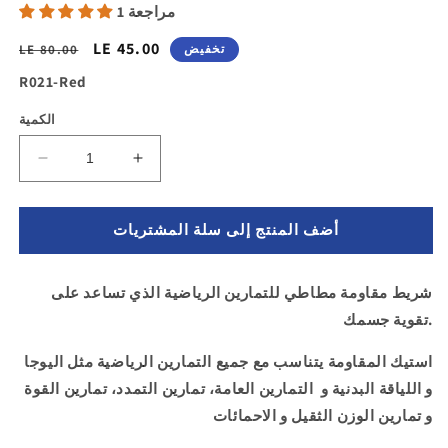
1 مراجعة
سعر
LE 45.00
السغر
تخفيض
LE 80.00
التخفيض
الاساسي
SKU:
R021-Red
الكمية
زيادة
تقليل
الكمية
الكمية
ل
لـ
أضف المنتج إلى سلة المشتريات
استك
استك
مقاومه
مقاومه
للخصر
للخصر
شريط مقاومة مطاطي للتمارين الرياضية الذي تساعد على
و
و
تقوية جسمك.
الاقدام
الاقدام
-
-
استيك المقاومة يتناسب مع جميع التمارين الرياضية مثل اليوجا
حبل
حبل
مطاط
مطاط
و اللياقة البدنية و التمارين العامة، تمارين التمدد، تمارين القوة
مقفول
مقفول
و تمارين الوزن الثقيل و الاحمائات
-
-