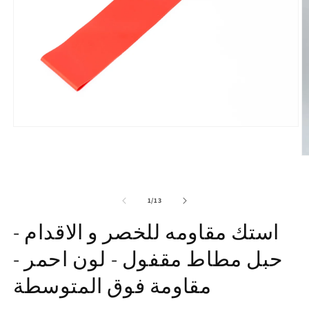
افتح
الوسائط
1
تح
في
ط
عرض
2
المعرض
ي
of
ض
1
/
13
ض
استك مقاومه للخصر و الاقدام -
حبل مطاط مقفول - لون احمر -
مقاومة فوق المتوسطة