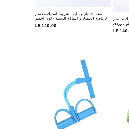
استك جمباز و بالية - شريط استيك مقسم
لرياضة الجمباز و اللياقة البدنية - لون اخضر
تيك مقسم
 لون وردى
السغر
LE 140.00
السغر
LE 140
الاساسي
لاساسي