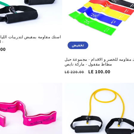
استك مقاومة بمقبض لتدريبات اللياقة
- 
تخفيض
.00
ا
مقاومه للخصر و الاقدام - مجموعة حبل
مطاط مقفول - ماركة نايص
سعر
LE 100.00
السغر
LE 220.00
التخفيض
الاساسي