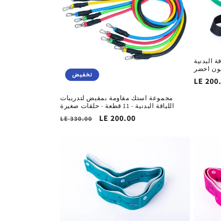
:
 البدنية
لون اخضر
تخفيض
السغر
LE 200
لاساسي
مجموعة استك مقاومة بمقبض لتدريبات
اللياقة البدنية - 11 قطعة - حلقات صغيرة
سعر
LE 200.00
السغر
LE 330.00
التخفيض
الاساسي