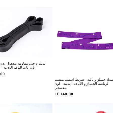
استك و حبل مقاومة مقفول بدو
باور باند للياقة البدنية -
.00
ا
ستك جمباز و بالية - شريط استيك مقسم
لرياضة الجمباز و اللياقة البدنية - لون
بنفسجي
السغر
LE 140.00
الاساسي