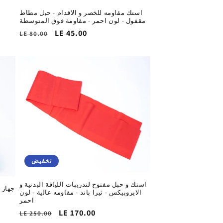
استك مقاومه للخصر و الاقدام - حبل مطاط
مقفول - لون احمر - مقاومة فوق المتوسطة
سعر
LE 45.00
السغر
LE 80.00
التخفيض
الاساسي
تخفيض
استك و حبل مفتوح لتدريبات اللياقة البدنية و
الايروبيكس - ثيرا باند - مقاومه عالية - لون
احمر
سعر
LE 170.00
السغر
LE 250.00