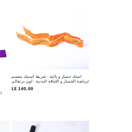
التخفيض
الاساسي
استك جمباز و بالية - شريط استيك مقسم
لرياضة الجمباز و اللياقة البدنية - لون برتقالي
السغر
LE 140.00
ا
الاساسي