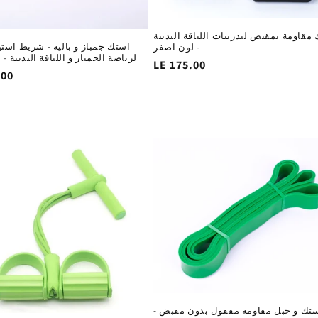
مقاومة بمقبض لتدريبات اللياقة البدنية
استك جمباز و بالية - شريط اس
- لون اصفر
لرياضة الجمباز و اللياقة البدنية -
السغر
LE 175.00
.00
الاساسي
ا
تك و حبل مقاومة مقفول بدون مقبض -