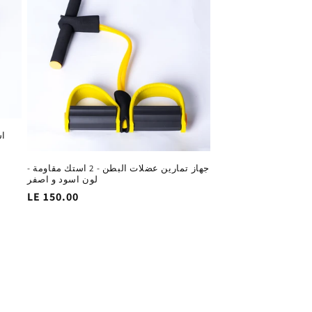
اس
جهاز تمارين عضلات البطن - 2 استك مقاومة -
لون اسود و اصفر
السغر
LE 150.00
الاساسي