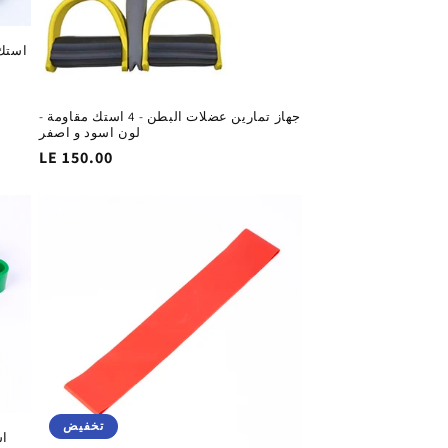
استك 
جهاز تمارين عضلات البطن - 4 استك مقاومة -
لون اسود و اصفر
السغر
LE 150.00
الاساسي
تخفيض
اس