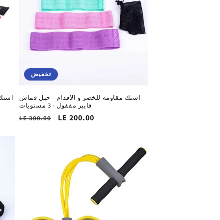
تخفيض
استك مقاومه للخصر و الاقدام - حبل قماش
استك 
فايبر مقفول - 3 مستويات
سعر
LE 200.00
السغر
LE 300.00
التخفيض
الاساسي