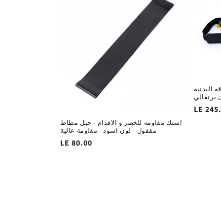
 البدنية
 برتقالي
السغر
LE 245
لاساسي
استك مقاومه للخصر و الاقدام - حبل مطاط
مقفول - لون اسود - مقاومة عالية
السغر
LE 80.00
الاساسي