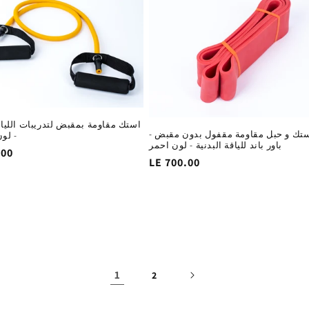
استك مقاومة بمقبض لتدريبات اللياقة
تك و حبل مقاومة مقفول بدون مقبض -
- لون
باور باند للياقة البدنية - لون احمر
.00
السغر
LE 700.00
ا
الاساسي
1
2