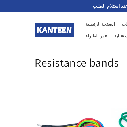
تخطى
الى
المحتوى
ات
الصفحة الرئيسية
قتالية
تنس الطاولة
ت
Resistance bands
ص
ن
ي
ف