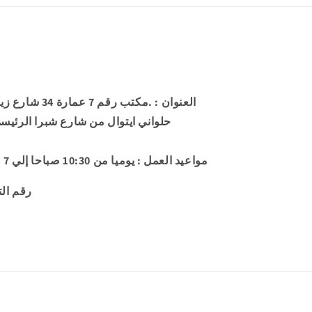
العنوان
: .مكتب رقم 7 
حلواني ايتوال من شارع شبرا الرئيس
مواعيد العمل
: يوميا من 10:30 صباحا إلي 7 مساء عدا الجمعة إجازة رسمية
86-230-106