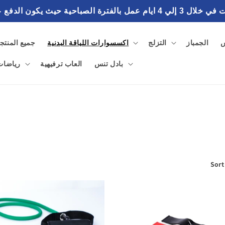
احية حيث يكون الدفع عند استلام الطلب
س
الجمباز
التزلج
اكسسوارات اللياقة البدنية
جميع المنتج
بادل تنس
العاب ترفيهية
رياضات 
Sort