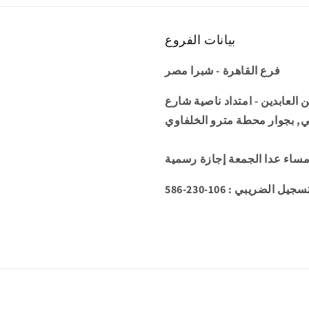
بيانات الفروع
فرع القاهرة - شبرا مصر
عمارة 34 شارع زين العابدين - امتداد ناصية شارع
ي, بجوار محطة مترو الخلفاوي
5 : رقم التسجيل الضريبي