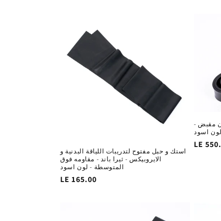
الاساسي
ن مقبض -
 لون اسود
السغر
LE 550
استك و حبل مفتوح لتدريبات اللياقة البدنية و
لاساسي
الايروبيكس - ثيرا باند - مقاومه فوق
المتوسطة - لون اسود
السغر
LE 165.00
الاساسي