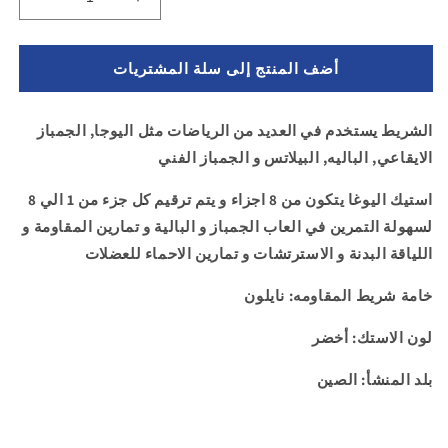
زيادة
تقليل
الكمية
الكمية
ل
لـ
أضف المنتج إلى سلة المشتريات
استك
استك
جمباز
جمباز
و
و
الشريط يستخدم في العديد من الرياضات مثل اليوجا, الجمباز
بالية
بالية
الايقاعي, الباليه, البيلاتس و الجمباز الفني
-
-
شريط
شريط
استيك اليوغا يتكون من 8 اجزاء و يتم ترقيم كل جزء من 1 الي 8
استيك
استيك
مقسم
مقسم
لسهولة التمرين في العاب الجمباز و البالية و تمارين المقاومة و
لرياضة
لرياضة
اللياقة البدنة و الاسترتشات و تمارين الاحماء للعضلات
الجمباز
الجمباز
و
و
خامة شريط المقاومه: نايلون
اللياقة
اللياقة
البدنية
البدنية
لون الاستك: أخضر
-
-
لون
لون
بلد المنشأ: الصين
اخضر
اخضر