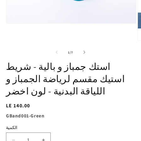
افتح
الوسائط
1
في
تح
عرض
ط
المعرض
2
of
1
/
7
ي
ض
استك جمباز و بالية - شريط
ض
استيك مقسم لرياضة الجمباز و
اللياقة البدنية - لون اخضر
السغر
LE 140.00
الاساسي
SKU:
GBand001-Green
الكمية