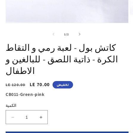
تح
ط
افتح
2
الوسائط
ي
1
of
ض
1
/
2
في
ض
عرض
كاتش بول - لعبة رمي و التقاط
المعرض
الكرة - ذاتية اللصق - للبالغين و
الاطفال
سعر
LE 70.00
السغر
تخفيض
LE 120.00
التخفيض
الاساسي
SKU:
CB011-Green-pink
الكمية
زيادة
تقليل
الكمية
الكمية