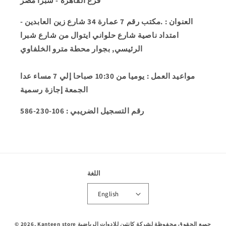
فرع القاهرة - شبرا مصر
العنوان
: .مكتب رقم 7 عمارة 34 شارع زين العابدين -
امتداد ناصية شارع حلواني ايتوال من شارع شبرا
الرئيسي, بجوار محطة مترو الخلفاوي
مواعيد العمل
: يوميا من 10:30 صباحا إلي 7 مساء عدا
الجمعة إجازة رسمية
586-230-106 : رقم التسجيل الضريبي
اللغة
English
طرق
جميع الحقوق محفوظة لشركة كانتين للادوات الرياضية
Kanteen store
© 2026,