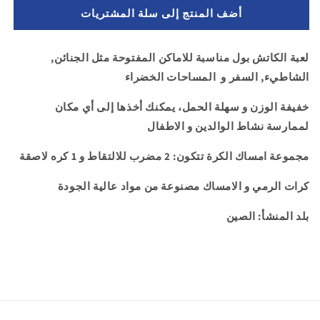
ل
لـ
أضف المنتج إلى سلة المشتريات
كاتش
كاتش
بول
بول
-
-
لعبة الكاتش بول مناسبة للاماكن المفتوحة مثل الجنائن,
لعبة
لعبة
الشاطيء, السفر و المساحات الخضراء
رمي
رمي
و
و
خفيفة الوزن و سهلة الحمل، يمكنك أخذها إلى أي مكان
التقاط
التقاط
الكرة
الكرة
لممارسة نشاط الوالدين و الاطفال
-
-
ذاتية
ذاتية
مجموعة امساك الكرة تتكون: 2 مضرب للالتقاط و 1 كره لاصقة
اللصق
اللصق
-
كرات الرمي و الامساك مصنوعة من مواد عالية الجودة
-
للبالغين
للبالغين
بلد المنشأ: الصين
و
و
الاطفال
الاطفال