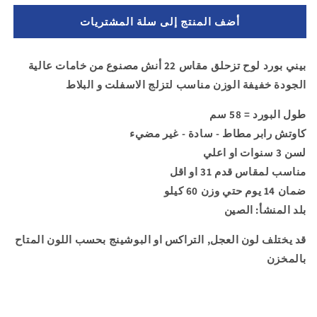
ل
لـ
أضف المنتج إلى سلة المشتريات
بيني
بيني
بورد
بورد
-
-
بيني بورد لوح تزحلق مقاس 22 أنش مصنوع من خامات عالية
عجل
عجل
الجودة خفيفة الوزن مناسب لتزلج الاسفلت و البلاط
سوفت
سوفت
رابر
رابر
طول البورد = 58 سم
سادة
سادة
غير
غير
كاوتش رابر مطاط - سادة - غير مضيء
مضيء
مضيء
لسن 3 سنوات او اعلي
-
-
مناسب لمقاس
قدم
31 او اقل
مقاس
مقاس
ضمان 14 يوم حتي وزن 60 كيلو
22
22
انش
انش
بلد المنشأ: الصين
قد يختلف لون العجل, التراكس او البوشينج بحسب اللون المتاح
بالمخزن