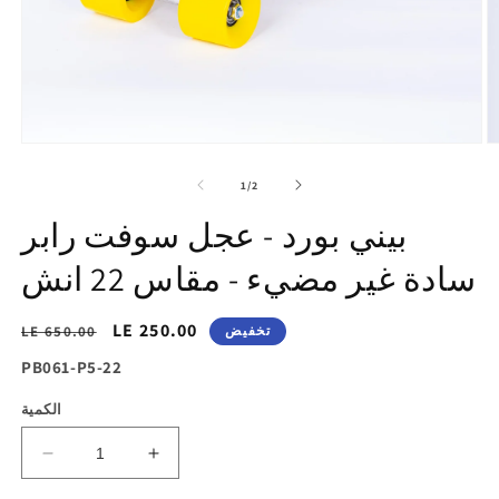
تح
افتح
ط
الوسائط
1
2
of
1
/
2
ي
في
ض
عرض
بيني بورد - عجل سوفت رابر
ض
المعرض
سادة غير مضيء - مقاس 22 انش
سعر
LE 250.00
السغر
تخفيض
LE 650.00
التخفيض
الاساسي
SKU:
PB061-P5-22
الكمية
زيادة
تقليل
الكمية
الكمية