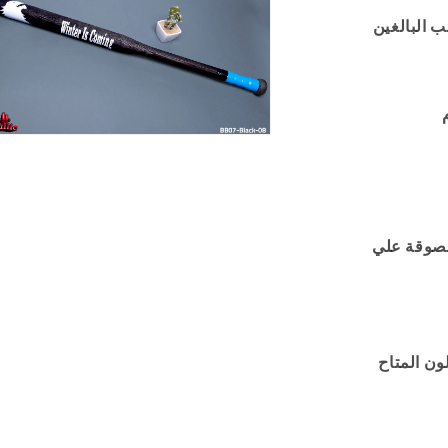
ع
الم
الو
ع
الم
لصوقة علي
ن المتاح