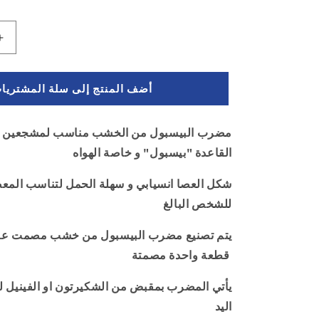
زيادة
الكمية
ل
أضف المنتج إلى سلة المشتريا
مضرب
بيسبول
خشب
مضرب البيسبول من الخشب مناسب لمشجعين ر
-
القاعدة "بيسبول" و خاصة الهواه
صراع
العروش
-
شكل العصا انسيابي و سهلة الحمل لتناسب المعص
لون
للشخص البالغ
اسود
-
يتم تصنيع مضرب البيسبول من خشب مصمت عال
عصا
قطعة واحدة مصمتة
بطول
80
يأتي المضرب بمقبض من الشكيرتون او الفينيل ل
سم
اليد