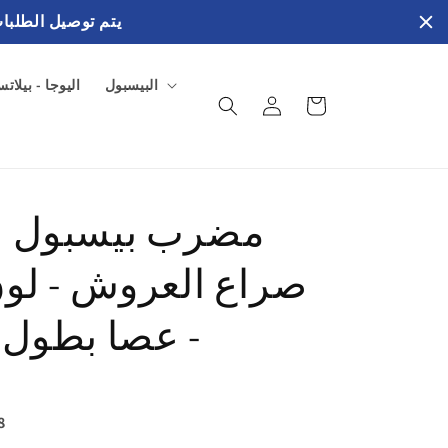
يتم توصيل الطلبات في خلال 3 إلي 4 ايام عمل بالفترة الصب
البيسبول
اليوجا - بيلات
سلة
تسجيل
المشتريات
الدخول
مضرب بيسبول 
صراع العروش - لو
- عصا بطول 80 سم
8