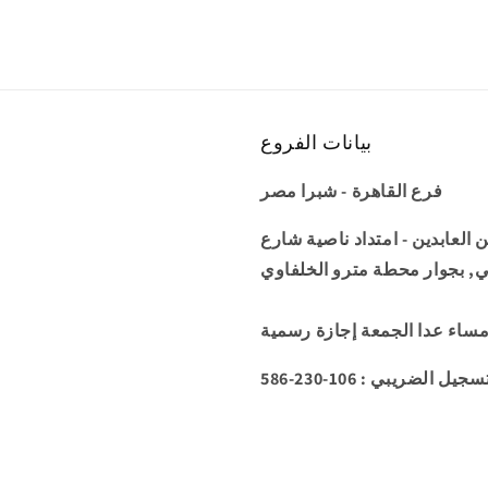
بيانات الفروع
فرع القاهرة - شبرا مصر
عمارة 34 شارع زين العابدين - امتداد ناصية شارع
ي, بجوار محطة مترو الخلفاوي
5 : رقم التسجيل الضريبي