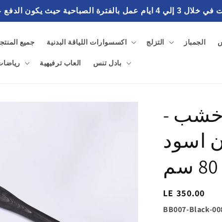
احية حيث يكون الدفع عند استلام الطلب
س
الجمباز
التزلج
اكسسوارات اللياقة البدنية
جميع المنتج
بادل تنس
العاب ترفيهية
رياضات 
خشب -
ن اسود
السغر
LE 350.00
الاساسي
SKU:
BB007-Black-00