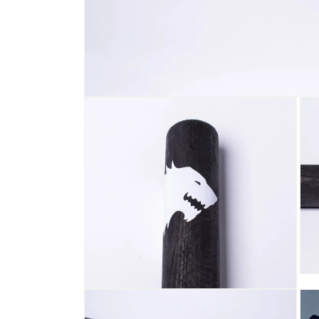
افتح
الوسائط
1
في
عرض
المعرض
افتح
سائط
افتح
3
الوسائط
في
2