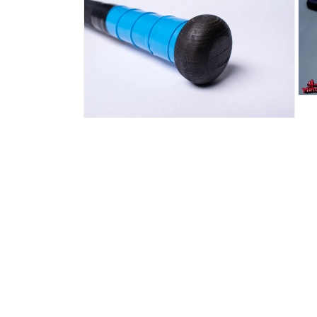
رض
في
عرض
عرض
المعرض
افتح
سائط
5
افتح
في
الوسائط
رض
4
عرض
في
عرض
المعرض