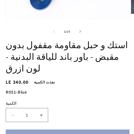
تح
ط
افتح
2
الوسائط
ي
1
of
1
/
10
ض
في
ض
عرض
استك و حبل مقاومة مقفول بدون
المعرض
مقبض - باور باند للياقة البدنية -
لون ازرق
السغر
LE 340.00
نفذت الكمية
الاساسي
SKU:
R051-Blue
الكمية
زيادة
تقليل
الكمية
الكمية
ل
لـ