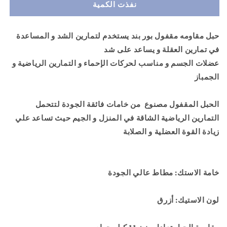
نفذت الكمية
استك
استك
و
و
حبل
حبل
حبل مقاومه مقفول بور بند يستخدم لتمارين الشد و المساعدة
مقاومة
مقاومة
في تمارين العقلة و يساعد على شد
مقفول
مقفول
بدون
بدون
عضلات الجسم و مناسب لحركات الإحماء و التمارين الرياضية و
مقبض
مقبض
الجمباز
-
-
باور
باور
الحبل المقفول مصنوع من خامات فائقة الجودة لتتحمل
باند
باند
للياقة
للياقة
التمارين الرياضية الشاقة في المنزل و الجيم حيث تساعد علي
البدنية
البدنية
زيادة القوة العضلية و الصلابة
-
-
لون
لون
ازرق
ازرق
خامة الاستك: مطاط عالي الجودة
لون الاستيك: أزرق