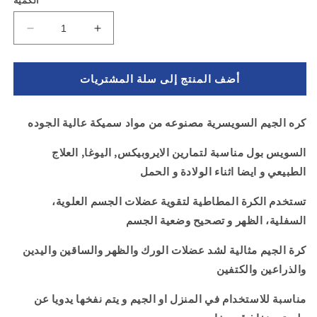
الكمية
unavailable
زيادة
تقليل
الكمية
الكمية
ل
لـ
أضف المنتج إلى سلة المشتريات
كرة
كرة
جيم
جيم
و
و
كره الجيم السويسرية مصنوعه من مواد سميكة عالية الجوده
تمارين
تمارين
اليوجا
اليوجا
السويس بول مناسبة لتمارين الايروبيكس, اليوغا, العلاج
مع
مع
الطبيعي و ايضا اثناء الولادة و الحمل
منفاخ
منفاخ
-
-
تستخدم الكرة المطاطية لتقوية عضلات الجسم العلوية،
لون
لون
السفلية، الظهر و تصحيح وضعية الجسم
اخضر
اخضر
كرة الجيم مثالية لشد عضلات الورك والظهر والساقين واليدين
والذراعين والكتفين
مناسبة للاستخدام في المنزل او الجيم و يتم نفخها يدويا عن