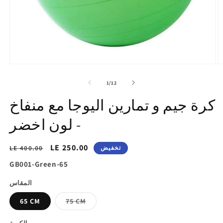
تح
افتح
ط
الوسائط
1
2
of
1
/
12
ي
في
ض
عرض
كرة جيم و تمارين اليوجا مع منفاخ
ض
المعرض
- لون اخضر
سعر
LE 250.00
السغر
تخفيض
LE 400.00
التخفيض
الاساسي
SKU:
GB001-Green-65
المقاس
Variant
65 CM
75 CM
sold
out
or