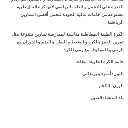
و
و
اللياقة
اللياقة
القدرة علي التحمل و الطب الرياضي لانها كره اثقال طبية
البدنية
البدنية
مصنوعه من خامات عالية الجودة لتحمل أقصي التمارين
-
-
الرياضية
لون
لون
اسود
اسود
الكرة الطبية المطاطية مناسبة لممارسة تمارين متنوعة مثل
و
و
تمرين القفز بالكرة و الضغط و البطن و الضم و الدوران مع
برتقالي
برتقالي
الرمي و الموقوف مع رمي الكرة
-
-
وزن
وزن
خامة الكره الطبيه: مطاط
3
3
كيلو
كيلو
اللون:
أسود و
برتقالى
جرام
جرام
الوزن: 3 كجم
بلد المنشا: الصين