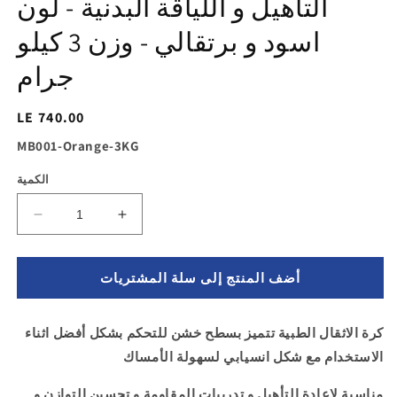
التأهيل و اللياقة البدنية - لون
اسود و برتقالي - وزن 3 كيلو
جرام
السغر
LE 740.00
الاساسي
SKU:
MB001-Orange-3KG
الكمية
زيادة
تقليل
الكمية
الكمية
ل
لـ
أضف المنتج إلى سلة المشتريات
كرة
كرة
طبية
طبية
من
من
كرة الاثقال الطبية تتميز بسطح خشن للتحكم بشكل أفضل اثناء
المطاط
المطاط
الاستخدام مع شكل انسيابي لسهولة الأمساك
لاعادة
لاعادة
التأهيل
التأهيل
مناسبة لاعادة التأهيل و تدريبات المقاومة و تحسين التوازن و