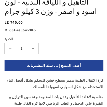
التأهيل و اللياقة البدنية - لون
اسود و اصفر - وزن 3 كيلو جرام
السغر
LE 740.00
الاساسي
SKU:
MB001-Yellow-3KG
الكمية
زيادة
تقليل
الكمية
الكمية
ل
لـ
أضف المنتج إلى سلة المشتريات
كرة
كرة
طبية
طبية
من
من
كرة الاثقال الطبية تتميز بسطح خشن للتحكم بشكل أفضل اثناء
المطاط
المطاط
الاستخدام مع شكل انسيابي لسهولة الأمساك
لاعادة
لاعادة
التأهيل
التأهيل
مناسبة لاعادة التأهيل و تدريبات المقاومة و تحسين التوازن و
و
و
اللياقة
اللياقة
القدرة علي التحمل و الطب الرياضي لانها كره اثقال طبية