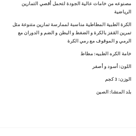
البدنية
البدنية
مصنوعه من خامات عالية الجودة لتحمل أقصي التمارين
-
-
الرياضية
لون
لون
اسود
اسود
الكرة الطبية المطاطية مناسبة لممارسة تمارين متنوعة مثل
و
و
تمرين القفز بالكرة و الضغط و البطن و الضم و الدوران مع
اصفر
اصفر
الرمي و الموقوف مع رمي الكرة
-
-
وزن
وزن
خامة الكره الطبيه: مطاط
3
3
كيلو
كيلو
اللون:
أسود و
أصفر
جرام
جرام
الوزن: 3 كجم
بلد المنشا: الصين