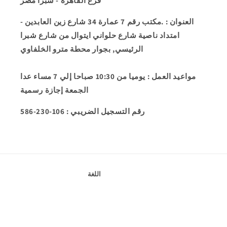
فرع القاهرة - شبرا مصر
العنوان
: .مكتب رقم 7 عمارة 34 شارع زين العابدين -
امتداد ناصية شارع حلواني ايتوال من شارع شبرا
الرئيسي, بجوار محطة مترو الخلفاوي
مواعيد العمل
: يوميا من 10:30 صباحا إلي 7 مساء عدا
الجمعة إجازة رسمية
586-230-106 : رقم التسجيل الضريبي
اللغة
English
طرق
جميع الحقوق محفوظة لشركة كانتين للادوات الرياضية
Kanteen store
© 2026,