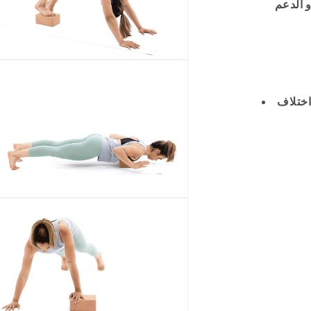
 الدعم
الو
اختلاف
ع
الم
الو
ع
الم