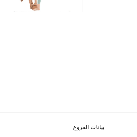
الو
ع
الم
بيانات الفروع