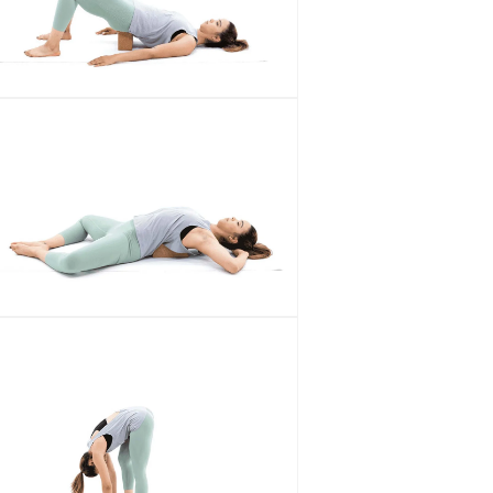
الو
ع
الم
الو
ع
الم