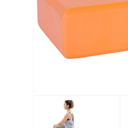
افتح
الوسائط
1
في
عرض
المعرض