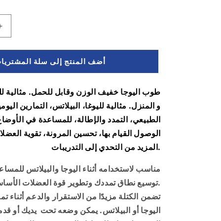
زيادة
الكمية
ل
أضف المنتج إلى سلة المشتريا
قالب
اليوغا
-
طوب اليوجا خفيف الوزن وقابل للحمل. مثالية ل
يوجا
و المنزل. مثالية لليوغا، البيلاتس، التمارين اليومي
بلوك
-
الطبيعي، التمدد والإطالة، للمساعدة في الأوضا
مناسب
الوصول القيام بها، تحسين المرونة، تقوية العضل
للبيلاتس
التحدي إلى التدريبات.
المزيد من
و
اليوجا
مناسب لاستخدامه أثناء اليوجا والبيلاتس للمسا
-
لون
توسيع نطاق تمددك وتطوير قوة العضلات الأساسية.
برتقالي
اليوجا أو البيلاتس. يمكن وضعه تحت يديك أو قد