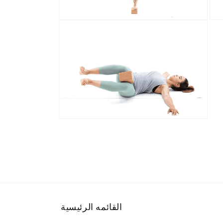
افتح
افتح
سائط
الوسائط
24
25
في
في
رض
عرض
عرض
المعرض
افتح
الوسائط
26
في
عرض
المعرض
القائمه الرئيسية