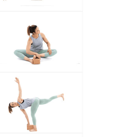
الو
ع
الم
الو
ع
الم