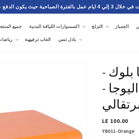
احية حيث يكون الدفع عند استلام الطلب
س
الجمباز
التزلج
اكسسوارات اللياقة البدنية
جميع المنتج
بادل تنس
العاب ترفيهية
رياضات 
 بلوك -
ليوجا -
رتقالي
السغر
LE 100.00
الاساسي
SKU:
YB011-Orange