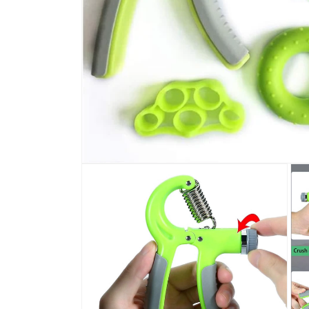
افتح
الوسائط
1
في
عرض
المعرض