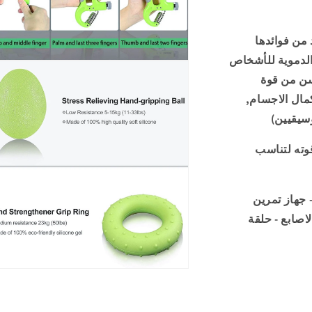
الريست
-
ات اليد من فوائدها
لون
اخضر
الدموية للأشخاص
الو
سن من قوة
كمال الاجسام,
ع
الم
وسيقيين)
وته لتناسب
 جهاز تمرين
لاصابع - حلقة
الو