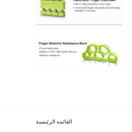
رض
عرض
عرض
المعرض
افتح
الوسائط
6
في
عرض
المعرض
القائمه الرئيسية