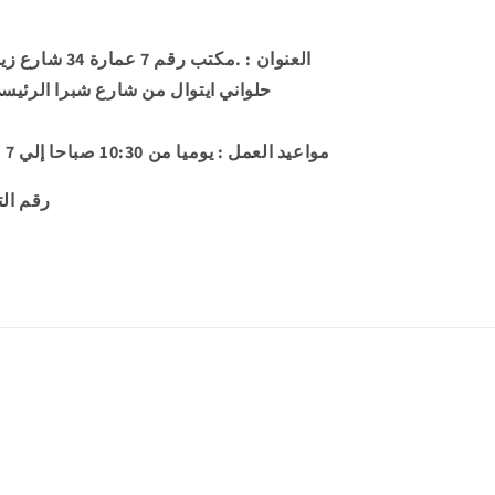
العنوان
: .مكتب رقم 7 
حلواني ايتوال من شارع شبرا الرئيس
مواعيد العمل
: يوميا من 10:30 صباحا إلي 7 مساء عدا الجمعة إجازة رسمية
86-230-106
طرق
الدفع