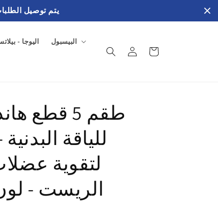
يتم توصيل الطلبات في خلال 3 إلي 4 ايام عمل بالفترة الصب
البيسبول
اليوجا - بيلات
سلة
تسجيل
المشتريات
الدخول
طقم 5 قطع ه
للياقة البدنية
لتقوية عضلات 
الريست - لو