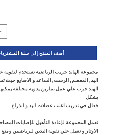
زيادة
الكمية
ل
أضف المنتج إلى سلة المشتريا
طقم
5
قطع
هاند
اليد, المعصم, الرست, الساعد و الاصابع حيث ت
جريب
للياقة
الهند جرب علي عمل
تمارين يدوية مختلفة يمكنه
البدنية
بشكل
-
فعال في تدريب اغلب عضلات اليد و الذراع
مقبض
لتقوية
عضلات
تعمل المجموعة لإعادة التأهيل للإصابات المصاحبة
اليد
الاوتار و تعمل علي تقوية اليدين للرياضيين ومنع
و