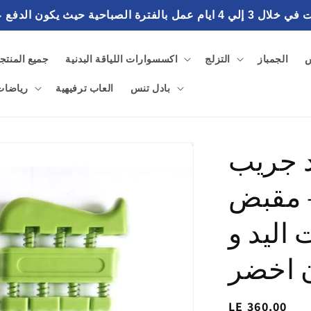
احية حيث يكون الدفع عند استلام الطلب
س
الجمباز
التزلج
اكسسوارات اللياقة البدنية
جميع المنتج
بادل تنس
العاب ترفيهية
رياضات 
اند جريب
 - مقبض
اليد و
ن اخضر
السغر
LE 360.00