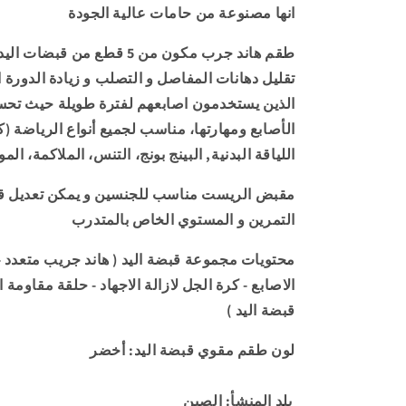
انها مصنوعة من حامات عالية الجودة
الريست
-
طقم هاند جرب مكون من 5 قطع من قبض
لون
اخضر
تقليل
دهانات المفاصل و التصلب و زيادة الدورة 
الذين يستخدمون اصابعهم لفترة طويلة حيث تح
الأصابع ومهارتها، مناسب لجميع أنواع الرياضة (
اللياقة البدنية, البينج بونج، التنس، الملاكمة، الم
مقبض الريست مناسب للجنسين و يمكن تعديل ق
التمرين و المستوي الخاص بالمتدرب
محتويات مجموعة قبضة اليد ( هاند جريب متعدد -
الاصابع - كرة الجل لازالة الاجهاد - حلقة مقاومة ا
قبضة اليد )
لون طقم مقوي قبضة اليد: أخضر
بلد المنشأ: الصين