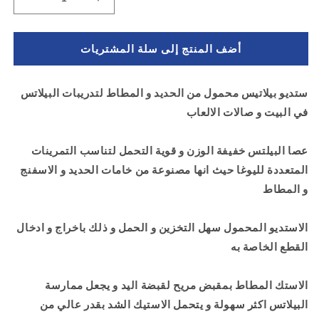
زيادة
تقليل
الكمية
الكمية
ل
لـ
أضف المنتج إلى سلة المشتريات
جهاز
جهاز
قضيب
قضيب
لتدريب
لتدريب
ستديو بيلاتيس محمول من الحديد و المطاط لتدريبات البيلاتس
البيلاتس
البيلاتس
في البيت و صالات الالعاب
و
و
اليوجا
اليوجا
-
-
عصا البيلتس خفيفة الوزن و قوية التحمل لتناسب التمرينات
مع
مع
المتعددة لليوغا حيث انها مصنوعة من خامات الحديد و الاسفنج
استك
استك
و المطاط
مطاط
مطاط
-
-
لون
لون
الاستديو المحمول سهل التخزين و الحمل و ذلك باخراج و ادخال
زهري
زهري
القطع الخاصة به
الاستك المطاط بمقبض مريح لقبضة اليد و يجعل ممارسة
البيلاتس اكثر سهولة و يتحمل الاستيك الشد بقدر عالي من