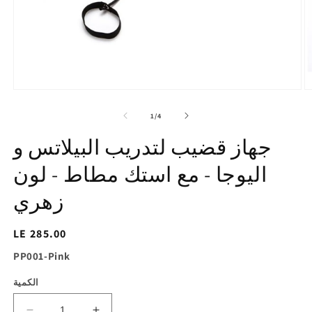
تح
افتح
ط
الوسائط
1
2
of
1
/
4
ي
في
ض
عرض
جهاز قضيب لتدريب البيلاتس و
ض
المعرض
اليوجا - مع استك مطاط - لون
زهري
السغر
LE 285.00
الاساسي
SKU:
PP001-Pink
الكمية