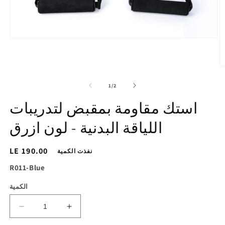
افتح
الوسائط
1
في
تح
عرض
ط
المعرض
2
of
1
/
2
ي
ض
استك مقاومة بمقبض لتدريبات
ض
اللياقة البدنية - لون ازرق
السغر
LE 190.00
نفذت الكمية
الاساسي
SKU:
R011-Blue
الكمية
زيادة
تقليل
الكمية
الكمية