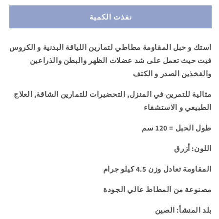
ل
لـ
نفذت الكمية
استك
استك
مقاومة
مقاومة
بمقبض
بمقبض
استك و حبل المقاومة مطاطي لتمارين اللياقة البدنية و الكروس
لتدريبات
لتدريبات
فيت حيث تعمل على شد عضلات الظهر والبطن والذراعين
اللياقة
اللياقة
البدنية
البدنية
والفخذين الصدر و الكتف
-
-
لون
لون
مثالية للتمرين في المنزل, التحضيرات للتمارين الشاقة, العلاج
ازرق
ازرق
الطبيعي و الاستشفاء
طول الحبل = 120 سم
اللون: أزرق
المقاومة تعادل وزن
4.5 كيلو جرام
مصنوعة من المطاط عالي الجودة
بلد المنشأ: الصين