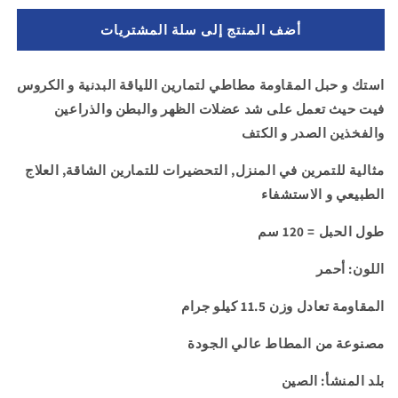
ل
لـ
أضف المنتج إلى سلة المشتريات
استك
استك
مقاومة
مقاومة
بمقبض
بمقبض
استك و حبل المقاومة مطاطي لتمارين اللياقة البدنية و الكروس
لتدريبات
لتدريبات
فيت حيث تعمل على شد عضلات الظهر والبطن والذراعين
اللياقة
اللياقة
البدنية
البدنية
والفخذين الصدر و الكتف
-
-
لون
لون
مثالية للتمرين في المنزل, التحضيرات للتمارين الشاقة, العلاج
احمر
احمر
الطبيعي و الاستشفاء
طول الحبل = 120 سم
اللون: أحمر
المقاومة تعادل وزن 11.5 كيلو جرام
مصنوعة من المطاط عالي الجودة
بلد المنشأ: الصين