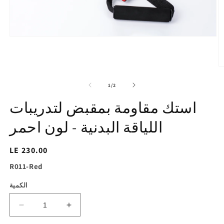
افتح
الوسائط
1
في
عرض
تح
المعرض
ط
2
of
1
/
2
ي
ض
استك مقاومة بمقبض لتدريبات
ض
اللياقة البدنية - لون احمر
السغر
LE 230.00
الاساسي
SKU:
R011-Red
الكمية
زيادة
تقليل
الكمية
الكمية