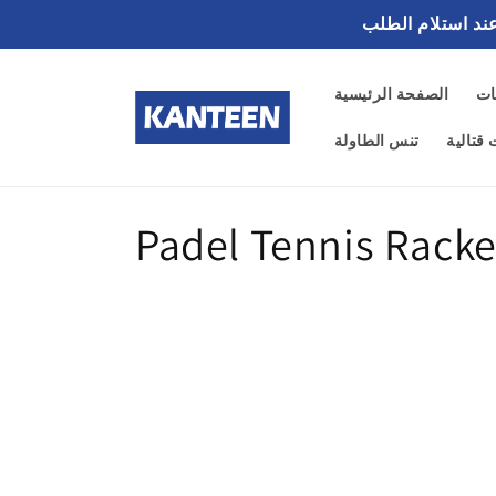
تخطى
الى
المحتوى
ات
الصفحة الرئيسية
قتالية
تنس الطاولة
ت
Padel Tennis Racke
ص
ن
ي
ف