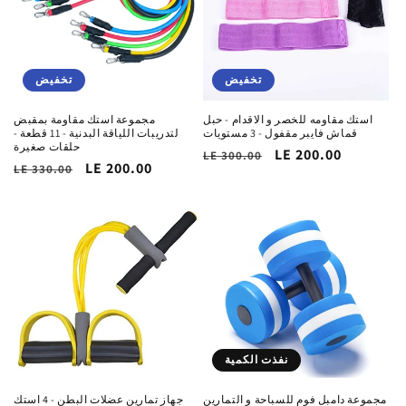
تخفيض
تخفيض
استك مقاومه للخصر و الاقدام - حبل
مجموعة استك مقاومة بمقبض
قماش فايبر مقفول - 3 مستويات
لتدريبات اللياقة البدنية - 11 قطعة -
حلقات صغيرة
سعر
LE 200.00
السغر
LE 300.00
سعر
LE 200.00
السغر
LE 330.00
التخفيض
الاساسي
التخفيض
الاساسي
نفذت الكمية
مجموعة دامبل فوم للسباحة و التمارين
جهاز تمارين عضلات البطن - 4 استك