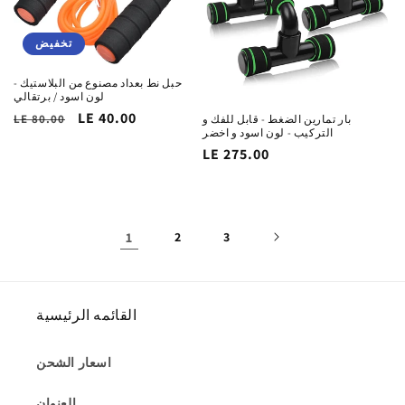
تخفيض
حبل نط بعداد مصنوع من البلاستيك -
لون اسود / برتقالي
سعر
LE 40.00
السغر
LE 80.00
بار تمارين الضغط - قابل للفك و
التركيب - لون اسود و اخضر
التخفيض
الاساسي
السغر
LE 275.00
الاساسي
1
2
3
القائمه الرئيسية
اسعار الشحن
العنوان