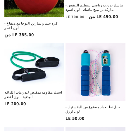
ماسك تدريب رياضي لتنظيم التنفس -
ماركة ترانينج ماسك - لون اسود
من LE 450.00
سعر
السغر
LE 700.00
التخفيض
الاساسي
كرة جيم و تمارين اليوجا مع منفاخ -
لون احمر
من LE 385.00
السغر
الاساسي
استك مقاومة بمقبض لتدريبات اللياقة
البدنية - لون اخضر
السغر
LE 200.00
حبل نط بعداد مصنوع من البلاستيك -
الاساسي
لون ازرق
السغر
LE 50.00
الاساسي