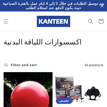
تخطى
يتم توصيل الطلبات في خلال 3 إلي 4 ايام عمل بالفترة الصباحية
الى
حيث يكون الدفع عند استلام الطلب
المحتوى
سلة
لمشتريات
ت
اكسسوارات اللياقة البدنية
ص
ن
Filter and sort
56 products
ي
ف
:
تخفيض